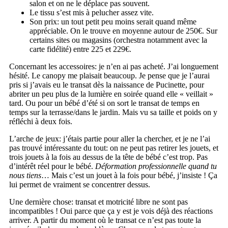
salon et on ne le déplace pas souvent.
Le tissu s’est mis à pelucher assez vite.
Son prix: un tout petit peu moins serait quand même
appréciable. On le trouve en moyenne autour de 250€. Sur
certains sites ou magasins (orchestra notamment avec la
carte fidélité) entre 225 et 229€.
Concernant les accessoires: je n’en ai pas acheté. J’ai longuement
hésité. Le canopy me plaisait beaucoup. Je pense que je l’aurai
pris si j’avais eu le transat dès la naissance de Pucinette, pour
abriter un peu plus de la lumière en soirée quand elle « veillait »
tard. Ou pour un bébé d’été si on sort le transat de temps en
temps sur la terrasse/dans le jardin. Mais vu sa taille et poids on y
réfléchi à deux fois.
L’arche de jeux: j’étais partie pour aller la chercher, et je ne l’ai
pas trouvé intéressante du tout: on ne peut pas retirer les jouets, et
trois jouets à la fois au dessus de la tête de bébé c’est trop. Pas
d’intérêt réel pour le bébé.
Déformation professionnelle quand tu
nous tiens
… Mais c’est un jouet à la fois pour bébé, j’insiste ! Ça
lui permet de vraiment se concentrer dessus.
Une dernière chose: transat et motricité libre ne sont pas
incompatibles ! Oui parce que ça y est je vois déjà des réactions
arriver. A partir du moment où le transat ce n’est pas toute la