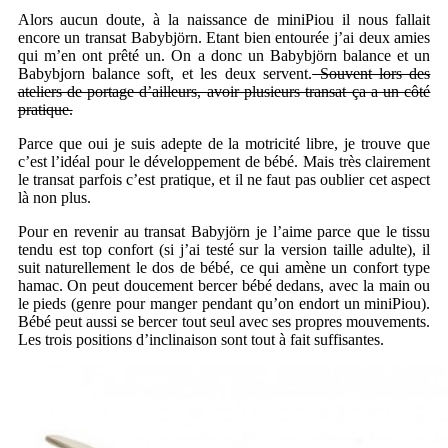
Alors aucun doute, à la naissance de miniPiou il nous fallait
encore un transat Babybjörn. Etant bien entourée j’ai deux amies
qui m’en ont prêté un. On a donc un Babybjörn balance et un
Babybjorn balance soft, et les deux servent.
Souvent lors des
ateliers de portage d’ailleurs, avoir plusieurs transat ça a un côté
pratique.
Parce que oui je suis adepte de la motricité libre, je trouve que
c’est l’idéal pour le développement de bébé. Mais très clairement
le transat parfois c’est pratique, et il ne faut pas oublier cet aspect
là non plus.
Pour en revenir au transat Babyjörn je l’aime parce que le tissu
tendu est top confort (si j’ai testé sur la version taille adulte), il
suit naturellement le dos de bébé, ce qui amène un confort type
hamac. On peut doucement bercer bébé dedans, avec la main ou
le pieds (genre pour manger pendant qu’on endort un miniPiou).
Bébé peut aussi se bercer tout seul avec ses propres mouvements.
Les trois positions d’inclinaison sont tout à fait suffisantes.