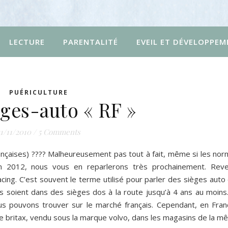
LECTURE
PARENTALITÉ
EVEIL ET DÉVELOPPEM
PUÉRICULTURE
èges-auto « RF »
1/11/2010
/
5 Comments
rançaises) ???? Malheureusement pas tout à fait, même si les nor
n 2012, nous vous en reparlerons très prochainement. Rev
facing. C’est souvent le terme utilisé pour parler des sièges aut
nts soient dans des sièges dos à la route jusqu’à 4 ans au moins
s pouvons trouver sur le marché français. Cependant, en Fran
de britax, vendu sous la marque volvo, dans les magasins de la 