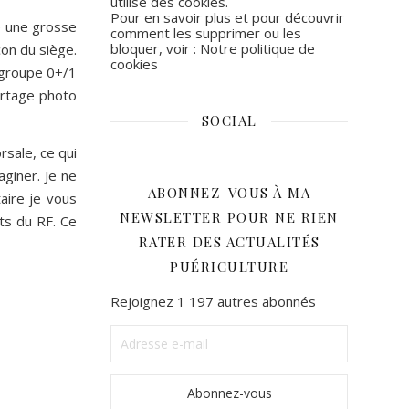
utilise des cookies.
Pour en savoir plus et pour découvrir
e une grosse
comment les supprimer ou les
bloquer, voir :
Notre politique de
con du siège.
cookies
 groupe 0+/1
ortage photo
SOCIAL
Facebook
Instagram
rsale, ce qui
giner. Je ne
ABONNEZ-VOUS À MA
aire je vous
NEWSLETTER POUR NE RIEN
ts du RF. Ce
RATER DES ACTUALITÉS
PUÉRICULTURE
Rejoignez 1 197 autres abonnés
Adresse
e-
mail