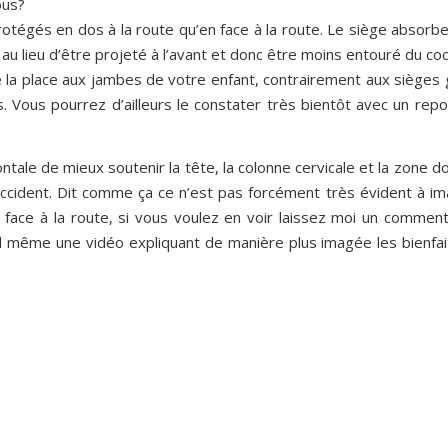
ous?
rotégés en dos à la route qu’en face à la route. Le siège absorb
e au lieu d’être projeté à l’avant et donc être moins entouré du co
e la place aux jambes de votre enfant, contrairement aux sièges
. Vous pourrez d’ailleurs le constater très bientôt avec un rep
ontale de mieux soutenir la tête, la colonne cervicale et la zone do
accident. Dit comme ça ce n’est pas forcément très évident à ima
face à la route, si vous voulez en voir laissez moi un comment
d même une vidéo expliquant de manière plus imagée les bienfai