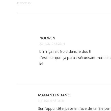
10/05/2015
NOLWEN
30/11/2010 AT 22:16
brrrr ça fait froid dans le dos !!
c’est sur que ça parait sécurisant mais une
lol
MAMANTENDANCE
04/12/2010 AT 13:45
Sur l’appui tête juste en face de ta fille p