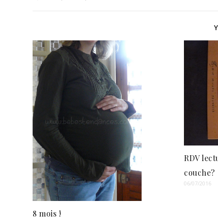
RDV lectu
couche?
06/07/2016
8 mois !