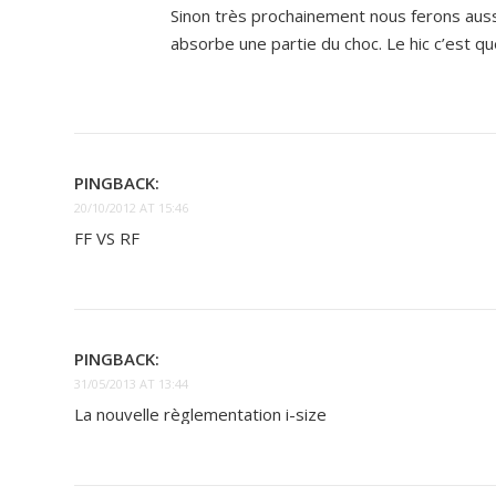
Sinon très prochainement nous ferons aussi u
absorbe une partie du choc. Le hic c’est 
PINGBACK:
20/10/2012 AT 15:46
FF VS RF
PINGBACK:
31/05/2013 AT 13:44
La nouvelle règlementation i-size