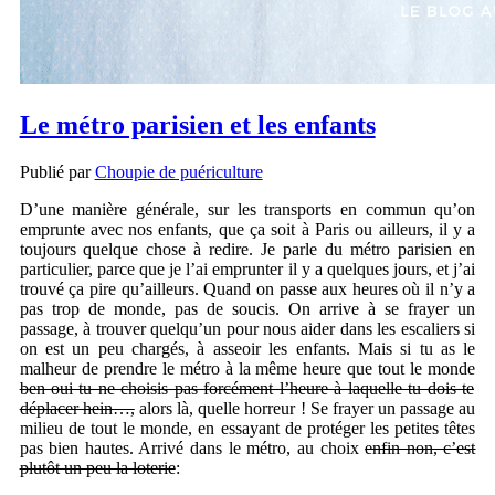
Le métro parisien et les enfants
Publié par
Choupie de puériculture
D’une manière générale, sur les transports en commun qu’on
emprunte avec nos enfants, que ça soit à Paris ou ailleurs, il y a
toujours quelque chose à redire. Je parle du métro parisien en
particulier, parce que je l’ai emprunter il y a quelques jours, et j’ai
trouvé ça pire qu’ailleurs. Quand on passe aux heures où il n’y a
pas trop de monde, pas de soucis. On arrive à se frayer un
passage, à trouver quelqu’un pour nous aider dans les escaliers si
on est un peu chargés, à asseoir les enfants. Mais si tu as le
malheur de prendre le métro à la même heure que tout le monde
ben oui tu ne choisis pas forcément l’heure à laquelle tu dois te
déplacer hein…,
alors là, quelle horreur ! Se frayer un passage au
milieu de tout le monde, en essayant de protéger les petites têtes
pas bien hautes. Arrivé dans le métro, au choix
enfin non, c’est
plutôt un peu la loterie
: