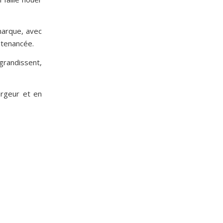
marque, avec
ontenancée.
 grandissent,
argeur et en