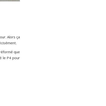
our. Alors ça
récisément.
préformé que
é le P4 pour