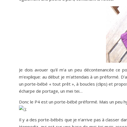
Je dois avouer qu’il m’a un peu décontenancée ce p
m’explique: au début je m’attendais à un préformé. D’
un porte-bébé « tout prêt », à boucles (clips) et pr
écharpe de portage, un mei tei…
Donc le P4 est un porte-bébé préformé. Mais un peu hyb
Il y a des porte-bébés que je n’arrive pas à classer d
Hoppediz, qui est sur une base de mei-tei mais assez p