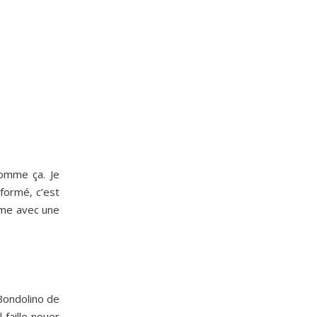
comme ça. Je
formé, c’est
mme avec une
 Bondolino de
faille nouer