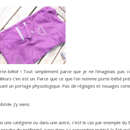
orte-bébé ! Tout simplement parce que je ne l’imaginais pas 
ailleurs c’en est un. Parce que ce que l’on nomme porte-bébé pré
oposant un portage physiologique. Pas de réglages et nouages co
ride. J’y viens
ans une catégorie ou dans une autre, c’est le cas par exemple du
roche du préformé aussi dans sa conception malgré le fait qu’il 