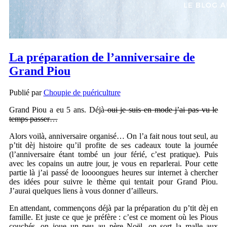
La préparation de l’anniversaire de
Grand Piou
Publié par
Choupie de puériculture
Grand Piou a eu 5 ans. Déjà
oui je suis en mode j’ai pas vu le
temps passer…
Alors voilà, anniversaire organisé… On l’a fait nous tout seul, au
p’tit dèj histoire qu’il profite de ses cadeaux toute la journée
(l’anniversaire étant tombé un jour férié, c’est pratique). Puis
avec les copains un autre jour, je vous en reparlerai. Pour cette
partie là j’ai passé de loooongues heures sur internet à chercher
des idées pour suivre le thème qui tentait pour Grand Piou.
J’aurai quelques liens à vous donner d’ailleurs.
En attendant, commençons déjà par la préparation du p’tit dèj en
famille. Et juste ce que je préfère : c’est ce moment où les Pious
couchés, on joue un peu au père Noël, on sort la malle aux