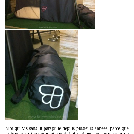
Moi qui vis sans lit parapluie depuis plusieurs années, parce que
je trouve ça trop gros et lourd, j’ai vraiment un gros coup de