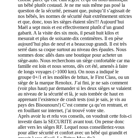
un bébé plutôt costaud. Je ne me suis même pas posé la
question de la sécurité, pensant que, puisqu’il s’agissait de
nos bébés, les normes de sécurité était extrêmement strictes
et que, donc, tous les sièges étaient sûrs!!! Aujourd’hui
Maël a sept mois et est effectivement plutôt d’un grand
gabarit. A la visite des six mois, il pesait huit kilos et
mesurait et plus de soixante-dix centimètres. Il en pèse
aujourd’hui plus de neuf et a beaucoup grandi. Il est très
serré dans sa coque surtout au niveau des épaules. Nous
sommes donc allés dans une boutique pour acheter un
siège-auto. Nous recherchons un siège confortable car ma
famille est loin et nous serons, dès cet été, amenés à faire
de longs voyages (>1000 km). On nous a indiqué le
groupe 0+/1 et les modèles de britax, le First Class, ou un
siège de la marque Renolux. J’ai fini, je ne sais comment
(voir plus haut) par demander si les deux sièges se valaient
au niveau de la sécurité et là, je suis tombée de haut en
apprenant l’existence de crash tests (oui je sais, je vis au
pays des Bisounours!) C’est comme ça qu’en rentrant, et
en fouillant sur internet, j’ai trouvé votre site.
Après avoir lu et relu vos conseils, on voudrait cette fois-ci
investir dans la SECURITE avant tout. On pense donc
aller vers les sièges RF. Lequel nous conseilleriez-vous
pour allier sécurité et confort avec un bébé qui grandit et