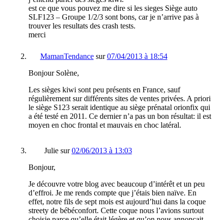
est ce que vous pouvez me dire si les sieges Siège auto
SLF123 – Groupe 1/2/3 sont bons, car je n’arrive pas à
trouver les resultats des crash tests.
merci
MamanTendance
sur
07/04/2013 à 18:54
Bonjour Solène,
Les sièges kiwi sont peu présents en France, sauf
régulièrement sur différents sites de ventes privées. A priori
le siège S123 serait identique au siège prénatal orionfix qui
a été testé en 2011. Ce dernier n’a pas un bon résultat: il est
moyen en choc frontal et mauvais en choc latéral.
Julie
sur
02/06/2013 à 13:03
Bonjour,
Je découvre votre blog avec beaucoup d’intérêt et un peu
d’effroi. Je me rends compte que j’étais bien naïve. En
effet, notre fils de sept mois est aujourd’hui dans la coque
streety de bébéconfort. Cette coque nous l’avions surtout
choisie parce qu’elle était légère et qu’on nous annonçait