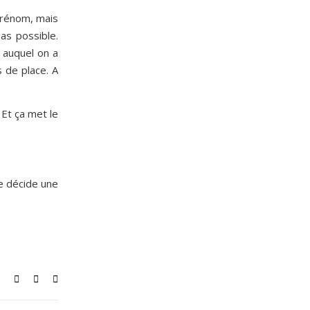
 prénom, mais
as possible.
r auquel on a
s de place. A
Et ça met le
se décide une