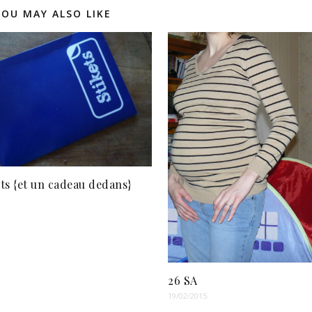
YOU MAY ALSO LIKE
ets {et un cadeau dedans}
26 SA
19/02/2015