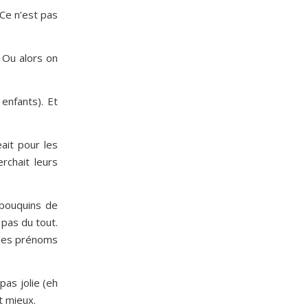
 Ce n’est pas
 Ou alors on
enfants). Et
ait pour les
rchait leurs
 bouquins de
 pas du tout.
 les prénoms
pas jolie (eh
t mieux.