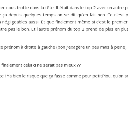
r nous trotte dans la tête. Il était dans le top 2 avec un autre
e ça depuis quelques temps on se dit qu’en fait non. Ce n’est p
on négligeables aussi. Et que finalement même si c’est le premie
être pas le bon. Et l’autre prénom du top 2 prend de plus en plu
e prénom à droite à gauche (bon j’exagère un peu mais à peine). 
 finalement celui ci ne serait pas mieux ??
ance ! Ya bien le risque que ça fasse comme pour petitPiou, qu’on 