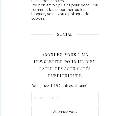
utilise des cookies.
Pour en savoir plus et pour découvrir
comment les supprimer ou les
bloquer, voir :
Notre politique de
cookies
SOCIAL
Facebook
Instagram
ABONNEZ-VOUS À MA
NEWSLETTER POUR NE RIEN
RATER DES ACTUALITÉS
PUÉRICULTURE
Rejoignez 1 197 autres abonnés
Adresse
e-
mail