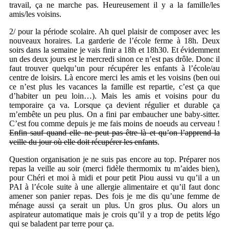
travail, ça ne marche pas. Heureusement il y a la famille/les
amis/les voisins.
2/ pour la période scolaire. Ah quel plaisir de composer avec les
nouveaux horaires. La garderie de l’école ferme à 18h. Deux
soirs dans la semaine je vais finir a 18h et 18h30. Et évidemment
un des deux jours est le mercredi sinon ce n’est pas drôle. Donc il
faut trouver quelqu’un pour récupérer les enfants à l’école/au
centre de loisirs. Là encore merci les amis et les voisins (ben oui
ce n’est plus les vacances la famille est repartie, c’est ça que
d’habiter un peu loin…). Mais les amis et voisins pour du
temporaire ça va. Lorsque ça devient régulier et durable ça
m’embête un peu plus. On a fini par embaucher une baby-sitter.
C’est fou comme depuis je me fais moins de noeuds au cerveau !
Enfin sauf quand elle ne peut pas être là et qu’on l’apprend la
veille du jour où elle doit récupérer les enfants
.
Question organisation je ne suis pas encore au top. Préparer nos
repas la veille au soir (merci fidèle thermomix tu m’aides bien),
pour Chéri et moi à midi et pour petit Piou aussi vu qu’il a un
PAI à l’école suite à une allergie alimentaire et qu’il faut donc
amener son panier repas. Des fois je me dis qu’une femme de
ménage aussi ça serait un plus. Un gros plus. Ou alors un
aspirateur automatique mais je crois qu’il y a trop de petits légo
qui se baladent par terre pour ça.