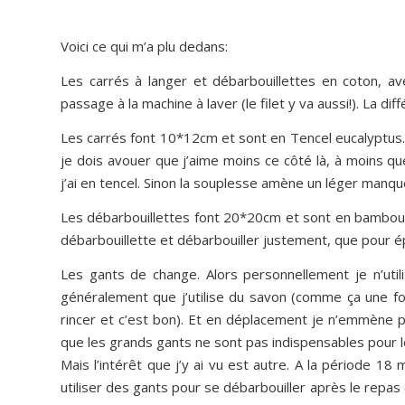
Voici ce qui m’a plu dedans:
Les carrés à langer et débarbouillettes en coton, av
passage à la machine à laver (le filet y va aussi!). La di
Les carrés font 10*12cm et sont en Tencel eucalyptus. C
je dois avouer que j’aime moins ce côté là, à moins q
j’ai en tencel. Sinon la souplesse amène un léger man
Les débarbouillettes font 20*20cm et sont en bambou. 
débarbouillette et débarbouiller justement, que pour é
Les gants de change. Alors personnellement je n’uti
généralement que j’utilise du savon (comme ça une foi
rincer et c’est bon). Et en déplacement je n’emmène pa
que les grands gants ne sont pas indispensables pour l
Mais l’intérêt que j’y ai vu est autre. A la période 1
utiliser des gants pour se débarbouiller après le repas 