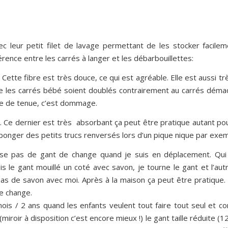
ec leur petit filet de lavage permettant de les stocker facilem
fférence entre les carrés à langer et les débarbouillettes:
ette fibre est très douce, ce qui est agréable. Elle est aussi tr
ue les carrés bébé soient doublés contrairement au carrés démaq
que de tenue, c’est dommage.
Ce dernier est très absorbant ça peut être pratique autant pour
ponger des petits trucs renversés lors d’un pique nique par exem
lise pas de gant de change quand je suis en déplacement. Qui 
s le gant mouillé un coté avec savon, je tourne le gant et l’aut
s de savon avec moi. Après à la maison ça peut être pratique. Et
e change.
8 mois / 2 ans quand les enfants veulent tout faire tout seul et
(miroir à disposition c’est encore mieux !) le gant taille réduite 