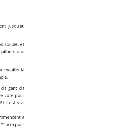
ent jusqu’au
ès souple, et
uillants que
 mouiller la
ple.
dit gant dit
re côté pour
 il est vrai
 commencent à
(12*15cm pour