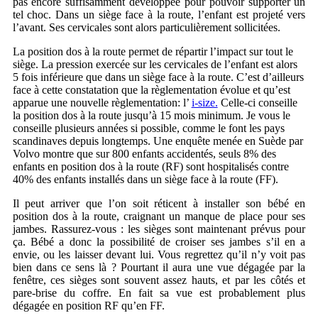
pas encore suffisamment développée pour pouvoir supporter un
tel choc. Dans un siège face à la route, l’enfant est projeté vers
l’avant. Ses cervicales sont alors particulièrement sollicitées.
La position dos à la route permet de répartir l’impact sur tout le
siège. La pression exercée sur les cervicales de l’enfant est alors
5 fois inférieure que dans un siège face à la route. C’est d’ailleurs
face à cette constatation que la règlementation évolue et qu’est
apparue une nouvelle règlementation: l’
i-size.
Celle-ci conseille
la position dos à la route jusqu’à 15 mois minimum. Je vous le
conseille plusieurs années si possible, comme le font les pays
scandinaves depuis longtemps. Une enquête menée en Suède par
Volvo montre que sur 800 enfants accidentés, seuls 8% des
enfants en position dos à la route (RF) sont hospitalisés contre
40% des enfants installés dans un siège face à la route (FF).
Il peut arriver que l’on soit réticent à installer son bébé en
position dos à la route, craignant un manque de place pour ses
jambes. Rassurez-vous : les sièges sont maintenant prévus pour
ça. Bébé a donc la possibilité de croiser ses jambes s’il en a
envie, ou les laisser devant lui. Vous regrettez qu’il n’y voit pas
bien dans ce sens là ? Pourtant il aura une vue dégagée par la
fenêtre, ces sièges sont souvent assez hauts, et par les côtés et
pare-brise du coffre. En fait sa vue est probablement plus
dégagée en position RF qu’en FF.