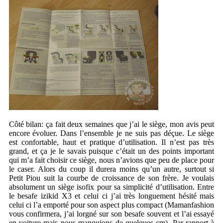
Côté bilan: ça fait deux semaines que j’ai le siège, mon avis peut
encore évoluer. Dans l’ensemble je ne suis pas déçue. Le siège
est confortable, haut et pratique d’utilisation. Il n’est pas très
grand, et ça je le savais puisque c’était un des points important
qui m’a fait choisir ce siège, nous n’avions que peu de place pour
le caser. Alors du coup il durera moins qu’un autre, surtout si
Petit Piou suit la courbe de croissance de son frère. Je voulais
absolument un siège isofix pour sa simplicité d’utilisation. Entre
le besafe izikid X3 et celui ci j’ai très longuement hésité mais
celui ci l’a emporté pour son aspect plus compact (Mamanfashion
vous confirmera, j’ai lorgné sur son besafe souvent et l’ai essayé
en voiture mais nous manquions de quelques cm). Par rapport à