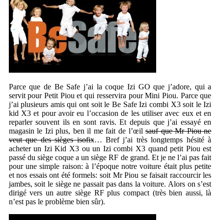
Parce que de Be Safe j’ai la coque Izi GO que j’adore, qui a
servit pour Petit Piou et qui resservira pour Mini Piou. Parce que
j’ai plusieurs amis qui ont soit le Be Safe Izi combi X3 soit le Izi
kid X3 et pour avoir eu l’occasion de les utiliser avec eux et en
reparler souvent ils en sont ravis. Et depuis que j’ai essayé en
magasin le Izi plus, ben il me fait de l’œil
sauf que Mr Piou ne
veut que des sièges isofix
… Bref j’ai très longtemps hésité à
acheter un Izi Kid X3 ou un Izi combi X3 quand petit Piou est
passé du siège coque a un siège RF de grand. Et je ne l’ai pas fait
pour une simple raison: à l’époque notre voiture était plus petite
et nos essais ont été formels: soit Mr Piou se faisait raccourcir les
jambes, soit le siège ne passait pas dans la voiture. Alors on s’est
dirigé vers un autre siège RF plus compact (très bien aussi, là
n’est pas le problème bien sûr).