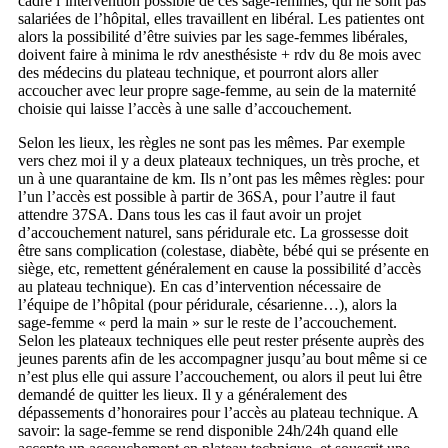
cadre l’intervention possible de ces sage-femmes, qui ne sont pas
salariées de l’hôpital, elles travaillent en libéral. Les patientes ont
alors la possibilité d’être suivies par les sage-femmes libérales,
doivent faire à minima le rdv anesthésiste + rdv du 8e mois avec
des médecins du plateau technique, et pourront alors aller
accoucher avec leur propre sage-femme, au sein de la maternité
choisie qui laisse l’accès à une salle d’accouchement.
Selon les lieux, les règles ne sont pas les mêmes. Par exemple
vers chez moi il y a deux plateaux techniques, un très proche, et
un à une quarantaine de km. Ils n’ont pas les mêmes règles: pour
l’un l’accès est possible à partir de 36SA, pour l’autre il faut
attendre 37SA. Dans tous les cas il faut avoir un projet
d’accouchement naturel, sans péridurale etc. La grossesse doit
être sans complication (colestase, diabète, bébé qui se présente en
siège, etc, remettent généralement en cause la possibilité d’accès
au plateau technique). En cas d’intervention nécessaire de
l’équipe de l’hôpital (pour péridurale, césarienne…), alors la
sage-femme « perd la main » sur le reste de l’accouchement.
Selon les plateaux techniques elle peut rester présente auprès des
jeunes parents afin de les accompagner jusqu’au bout même si ce
n’est plus elle qui assure l’accouchement, ou alors il peut lui être
demandé de quitter les lieux. Il y a généralement des
dépassements d’honoraires pour l’accès au plateau technique. A
savoir: la sage-femme se rend disponible 24h/24h quand elle