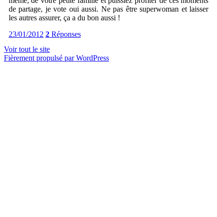
même, de votre petite famille et puissiez profiter de ces moments
de partage, je vote oui aussi. Ne pas être superwoman et laisser
les autres assurer, ça a du bon aussi !
23/01/2012
2
Réponses
Voir tout le site
Fièrement propulsé par WordPress