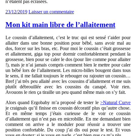
n’étaient pas écrasées.
23/12/2019
Laisser un commentaire
Mon kit main libre de l’allaitement
Le coussin d’allaitement, c’est le truc qui est sensé t’aider pour
allaiter dans une bonne position pour bébé, sans avoir mal au
dos, forcer sur les bras, etc. Pour moi le coussin c’était grossesse
et allaitement, giga top pour dormir confortablement pendant la
grossesse, bien pour se caler le dos (pour lire comme pour allaiter
!), mais je n’ai jamais compris comment bien le mettre pour caler
un bébé lors de l’allaitement. Les micro-billes bougent dans tous
le sens, il me fallait toujours le rebouger ou rajouter un coussin…
Bref j’ai très peu allaité avec les coussins d’allaitement et me suis
plutôt débrouillée avec les coussins du canapé. Voir rien.
Avouons le rien ça tiraille un peu quand même mais on s’y fait.
Alors quand Ergobaby m’a proposé de tester le
>Natural Curve
je craignais qu’il finisse en coussin décoratif plus qu’autre chose.
Et en même temps j’étais curieuse de le voir ce coussin
d’allaitement qui n’est pas en microbille. En me demandant bien
comment on arrive a le moduler pour réussir a trouver une
position confortable. Du coup j’ai dis oui pour le test. Et vous
vous en doutez: si je vous en parle, c’est bien que ça m’a plu.