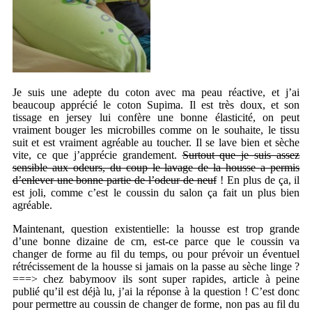
Je suis une adepte du coton avec ma peau réactive, et j’ai
beaucoup apprécié le coton Supima. Il est très doux, et son
tissage en jersey lui confère une bonne élasticité, on peut
vraiment bouger les microbilles comme on le souhaite, le tissu
suit et est vraiment agréable au toucher. Il se lave bien et sèche
vite, ce que j’apprécie grandement.
Surtout que je suis assez
sensible aux odeurs, du coup le lavage de la housse a permis
d’enlever une bonne partie de l’odeur de neuf
! En plus de ça, il
est joli, comme c’est le coussin du salon ça fait un plus bien
agréable.
Maintenant, question existentielle: la housse est trop grande
d’une bonne dizaine de cm, est-ce parce que le coussin va
changer de forme au fil du temps, ou pour prévoir un éventuel
rétrécissement de la housse si jamais on la passe au sèche linge ?
===> chez babymoov ils sont super rapides, article à peine
publié qu’il est déjà lu, j’ai la réponse à la question ! C’est donc
pour permettre au coussin de changer de forme, non pas au fil du